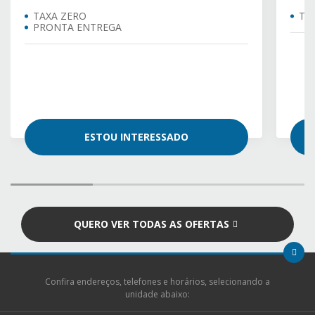
TAXA ZERO
TA
PRONTA ENTREGA
ESTOU INTERESSADO
QUERO VER TODAS AS OFERTAS
Confira endereços, telefones e horários, selecionando a
unidade abaixo: