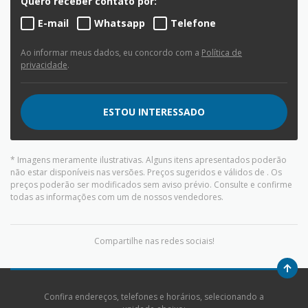
Quero receber contato por:
E-mail
Whatsapp
Telefone
Ao informar meus dados, eu concordo com a
Política de
privacidade
.
ESTOU INTERESSADO
* Imagens meramente ilustrativas. Alguns itens apresentados poderão
não estar disponíveis nas versões. Preços sugeridos e válidos de
. Os
preços poderão ser modificados sem aviso prévio. Consulte e confirme
todas as informações com um de nossos vendedores.
Compartilhe nas redes sociais!
Confira endereços, telefones e horários, selecionando a